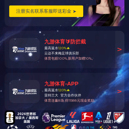
阳光能源项目案例合辑