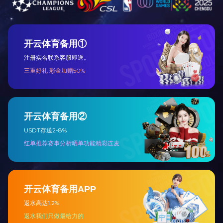
组件安装手册